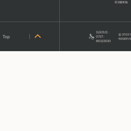
易洁糖果釉
招商热线
：
© 2022 
Top
0757-
RESERV
86323530