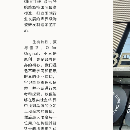
OBETTER 欧倍特
始终坚持国际最高
标准，打造引领行
业发展的世界级陶
瓷研发制造示范中
心。
生有热烈，藏
O for
与俗常。
Original，不只是
原创，更是品牌创
办的初心。我们遵
循不断学习和拓展
眼界的企业信仰，
牢记自身责任和使
命，并不断进行思
考和探索，以便能
够在现实社会/世界
中找到品牌的立足
点和追求的价值，
然后最大限度每一
位用户在构建其舒
适空间提供更为优