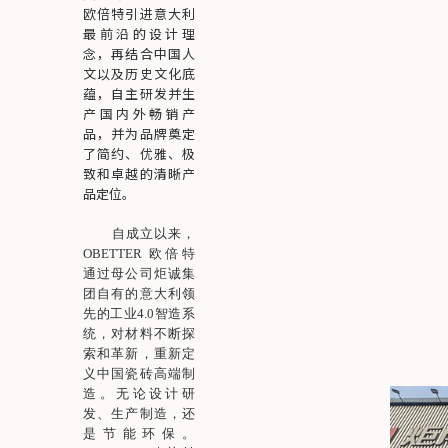
欧倍特引进意大利
最前沿的设计理
念，再结合中国人
文以及历史文化底
蕴，自主研发并生
产国内外畅销产
品，并为品牌奠定
了简约、优雅、极
致和卓越的清晰产
品定位。
自成立以来，
OBETTER 欧倍特
通过母公司炬诚集
团自有的意大利领
先的工业4.0智造系
统，对材料不断探
索和革新，重新定
义中国瓷砖高端制
造。无论设计研
发、生产制造，还
是节能环
保。